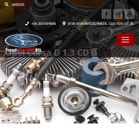
+36 20/3939066
6100 KISKUNFÉLEGYHÁZA, CSOLYOSI ÚT 25.
Opel Corsa D 1.3 CDTI