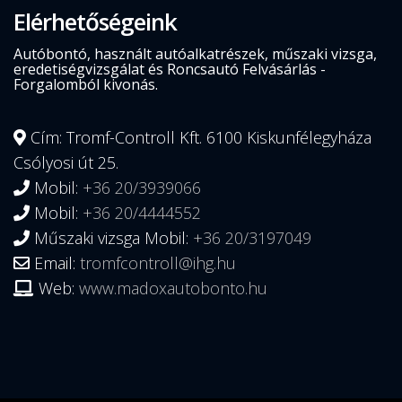
Elérhetőségeink
Autóbontó, használt autóalkatrészek, műszaki vizsga,
eredetiségvizsgálat és Roncsautó Felvásárlás -
Forgalomból kivonás.
Cím: Tromf-Controll Kft. 6100 Kiskunfélegyháza
Csólyosi út 25.
Mobil:
+36 20/3939066
Mobil:
+36 20/4444552
Műszaki vizsga Mobil:
+36 20/3197049
Email:
tromfcontroll@ihg.hu
Web:
www.madoxautobonto.hu