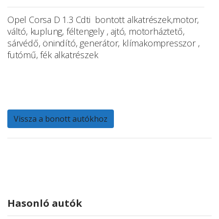
Opel Corsa D 1.3 Cdti bontott alkatrészek,motor,
váltó, kuplung, féltengely , ajtó, motorháztető,
sárvédő, önindító, generátor, klímakompresszor ,
futómű, fék alkatrészek
Vissza a bonott autókhoz
Hasonló autók