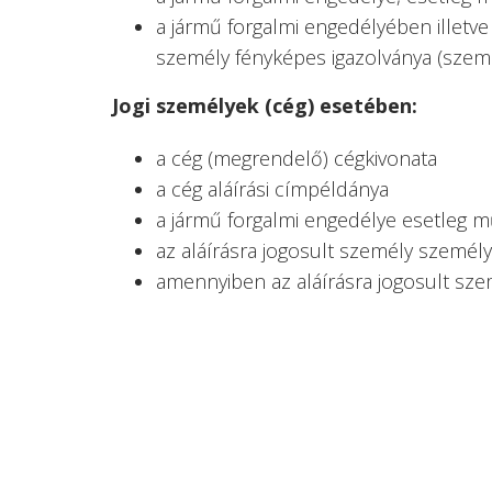
a jármű forgalmi engedélyében illetv
személy fényképes igazolványa (személy
Jogi személyek (cég) esetében:
a cég (megrendelő) cégkivonata
a cég aláírási címpéldánya
a jármű forgalmi engedélye esetleg műs
az aláírásra jogosult személy személy
amennyiben az aláírásra jogosult sze