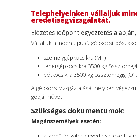
Telephelyeinken vállaljuk min
eredetiségvizsgálatát.
Előzetes időpont egyeztetés alapján, 
Vállaljuk minden típusú gépkocsi időszakos
személygépkocsikra (M1)
tehergépkocsikra 3500 kg össztömegi
pótkocsikra 3500 kg össztömegig (O1
A gépkocsi vizsgáztatását helyben végezzü
gépjárművét!
Szükséges dokumentumok:
Magánszemélyek esetén:
a jármű forgalmi engedélye, esetleg m