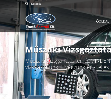
FŐOLDAL
Műszaki Vizsgáztat
Műszaki Vizsga Kecskemét:MINDEN 
vizsgáztatunk. Elvégzünk egy teljes 