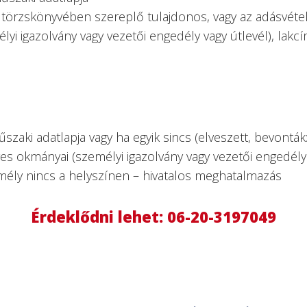
e törzskönyvében szereplő tulajdonos, vagy az adásvét
i igazolvány vagy vezetői engedély vagy útlevél), lakcí
zaki adatlapja vagy ha egyik sincs (elveszett, bevonták
es okmányai (személyi igazolvány vagy vezetői engedély 
mély nincs a helyszínen – hivatalos meghatalmazás
Érdeklődni lehet:
06-20-3197049