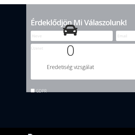
Érdeklődjön Mi Válaszolunk!
0
Eredetiség vizsgálat
GDPR