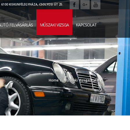
6100 KISKUNFÉLEGYHÁZA, CSOLYOSI ÚT 25.
UTÓ FELVÁSÁRLÁS
MŰSZAKI VIZSGA
KAPCSOLAT
Home
Műszaki Vizsgáztatás