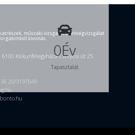
atrészek, műszaki vizsga, eredetiségvizsgálat
Forgalomból kivonás.
0
Év
. 6100 Kiskunfélegyháza Csólyosi út 25.
Tapasztalat
+36 20/3197049
hg.hu
bonto.hu