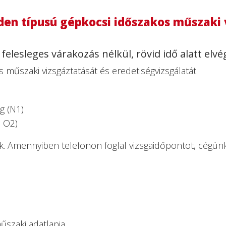
den típusú gépkocsi időszakos műszaki 
felesleges várakozás nélkül, rövid idő alatt elvé
 műszaki vizsgáztatását és eredetiségvizsgálatát.
g (N1)
, O2)
k. Amennyiben telefonon foglal vizsgaidőpontot, cégünk
űszaki adatlapja