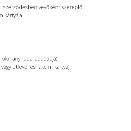
eli szerződésben vevőként szereplő
m kártyája
: okmányirodai adatlapja)
vagy útlevél és lakcím kártya)