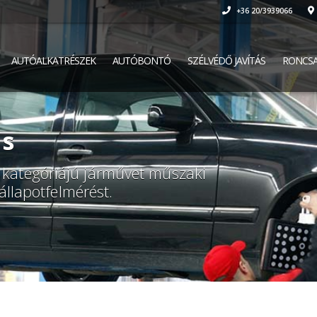
+36 20/3939066
AUTÓALKATRÉSZEK
AUTÓBONTÓ
SZÉLVÉDŐ JAVÍTÁS
RONCSA
ás
kategóriájú járművet műszaki
állapotfelmérést.