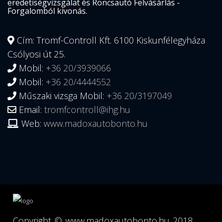
eredetiségvizsgálat és Roncsautó Felvásárlás -
Forgalomból kivonás.
Cím: Tromf-Controll Kft. 6100 Kiskunfélegyháza
Csólyosi út 25.
Mobil:
+36 20/3939066
Mobil:
+36 20/4444552
Műszaki vizsga Mobil:
+36 20/3197049
Email:
tromfcontroll@ihg.hu
Web:
www.madoxautobonto.hu
Copyright ©
www.madoxautobonto.hu
2018