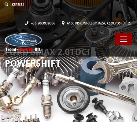
+36 20/3939066
6100 KISKUNFÉLEGYHÁZA, CSOLYOSI ÚT 25.
FORD SMAX 2.0TDCI
POWERSHIFT