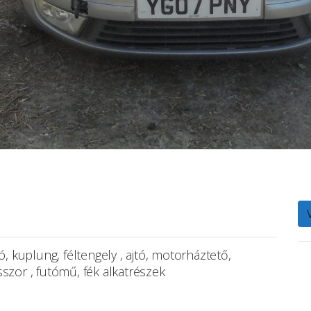
, kuplung, féltengely , ajtó, motorháztető,
szor , futómű, fék alkatrészek