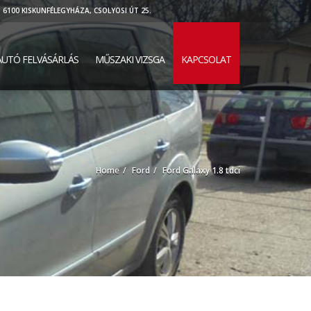
6100 KISKUNFÉLEGYHÁZA, CSOLYOSI ÚT 25.
UTÓ FELVÁSÁRLÁS
MŰSZAKI VIZSGA
KAPCSOLAT
Home
Ford
Ford Galaxy 1.8 tdci