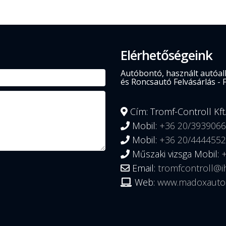
Elérhetőségeink
Autóbontó, használt autóalk
és Roncsautó Felvásárlás - 
Cím: Tromf-Controll Kft
Mobil:
+36 20/3939066
Mobil:
+36 20/4444552
Műszaki vizsga Mobil:
Email:
tromfcontroll@i
Web:
www.madoxauto