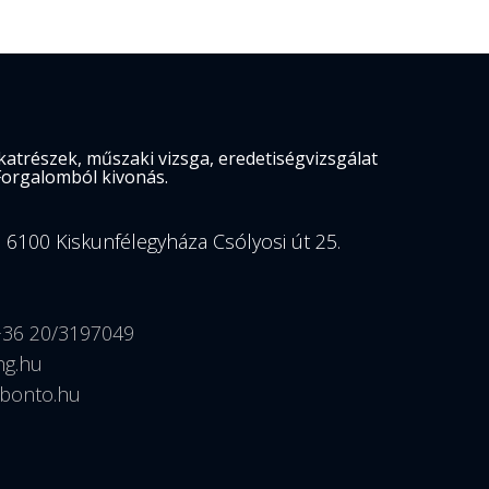
atrészek, műszaki vizsga, eredetiségvizsgálat
Forgalomból kivonás.
. 6100 Kiskunfélegyháza Csólyosi út 25.
+36 20/3197049
hg.hu
bonto.hu