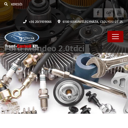
+36 20/3939066
6100 KISKUNFÉLEGYHÁZA, CSOLYOSI ÚT 25.
Ford Mondeo 2.0tdci