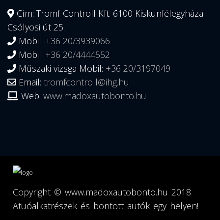
Cím: Tromf-Controll Kft. 6100 Kiskunfélegyháza
Csólyosi út 25.
Mobil:
+36 20/3939066
Mobil:
+36 20/4444552
Műszaki vizsga Mobil:
+36 20/3197049
Email:
tromfcontroll@ihg.hu
Web:
www.madoxautobonto.hu
Copyright ©
www.madoxautobonto.hu
2018
Atuóalkatrészek és bontott autók egy helyen!