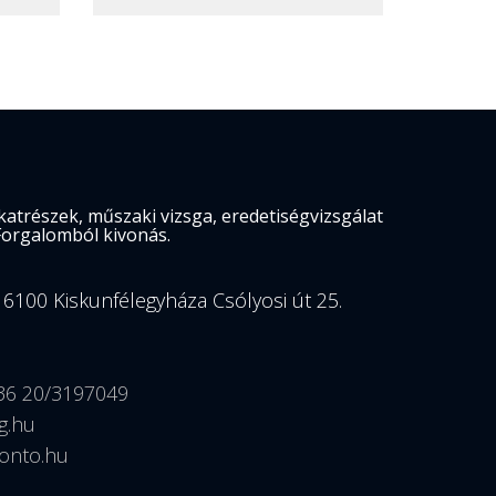
atrészek, műszaki vizsga, eredetiségvizsgálat
Forgalomból kivonás.
 6100 Kiskunfélegyháza Csólyosi út 25.
36 20/3197049
g.hu
onto.hu