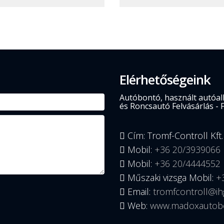
Elérhetőségeink
Autóbontó, használt autóalk
és Roncsautó Felvásárlás - 
Cím: Tromf-Controll Kft.
Mobil:
+36 20/3939066
Mobil:
+36 20/4444552
Műszaki vizsga Mobil:
+
Email:
tromfcontroll@ih
Web:
www.madoxautob