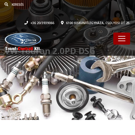
+36 20/3939066
6100 KISKUNFÉLEGYHÁZA, CSOLYOSI ÚT 25.
VW Touran 2.0PD DSG