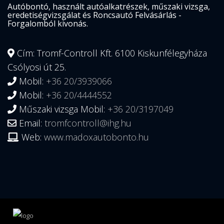
Autóbontó, használt autóalkatrészek, műszaki vizsga,
eredetiségvizsgálat és Roncsautó Felvásárlás -
Forgalomból kivonás.
Cím: Tromf-Controll Kft. 6100 Kiskunfélegyháza
Csólyosi út 25.
Mobil:
+36 20/3939066
Mobil:
+36 20/4444552
Műszaki vizsga Mobil:
+36 20/3197049
Email:
tromfcontroll@ihg.hu
Web:
www.madoxautobonto.hu