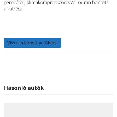
generátor, klímakompresszor, VW Touran bontott
alkatrész
Vissza a bonott autókhoz
Hasonló autók