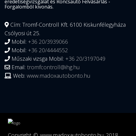
eredetiségvizsgálat és Roncsautó Felvásárlás -
Forgalomból kivonás.
Cím: Tromf-Controll Kft. 6100 Kiskunfélegyháza
Csólyosi út 25.
Mobil:
+36 20/3939066
Mobil:
+36 20/4444552
Műszaki vizsga Mobil:
+36 20/3197049
Email:
tromfcontroll@ihg.hu
Web:
www.madoxautobonto.hu
Copyright ©
www.madoxautobonto.hu
2018