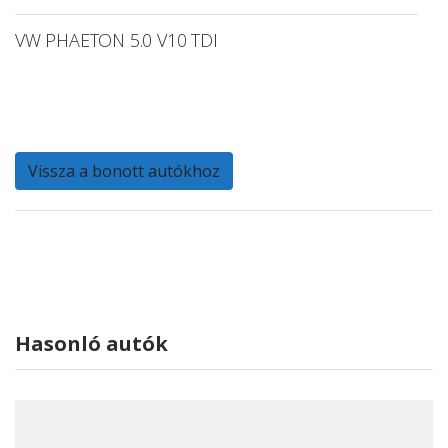
VW PHAETON 5.0 V10 TDI
Vissza a bonott autókhoz
Hasonló autók