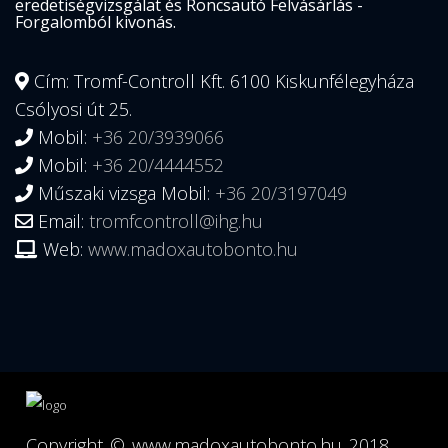
eredetiségvizsgálat és Roncsautó Felvásárlás -
Forgalomból kivonás.
Cím: Tromf-Controll Kft. 6100 Kiskunfélegyháza
Csólyosi út 25.
Mobil:
+36 20/3939066
Mobil:
+36 20/4444552
Műszaki vizsga Mobil:
+36 20/3197049
Email:
tromfcontroll@ihg.hu
Web:
www.madoxautobonto.hu
Copyright ©
www.madoxautobonto.hu
2018