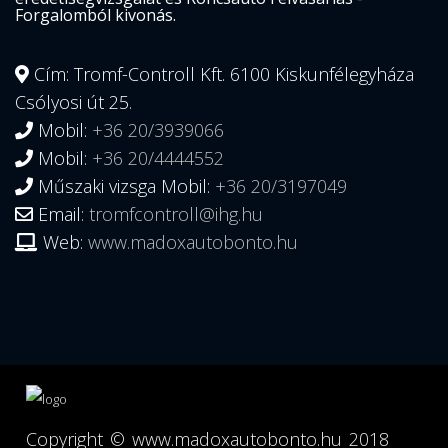
Forgalomból kivonás.
Cím: Tromf-Controll Kft. 6100 Kiskunfélegyháza
Csólyosi út 25.
Mobil:
+36 20/3939066
Mobil:
+36 20/4444552
Műszaki vizsga Mobil:
+36 20/3197049
Email:
tromfcontroll@ihg.hu
Web:
www.madoxautobonto.hu
Copyright ©
www.madoxautobonto.hu
2018