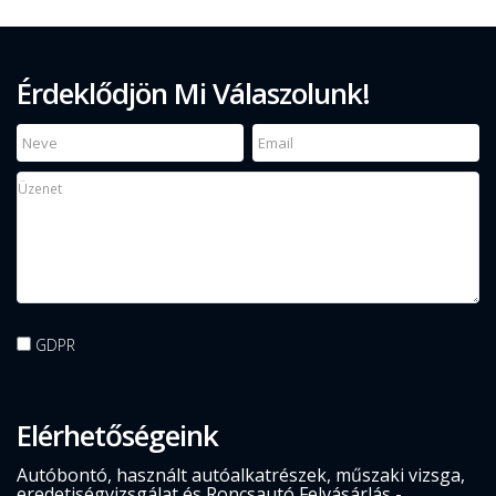
Érdeklődjön Mi Válaszolunk!
GDPR
Elérhetőségeink
Autóbontó, használt autóalkatrészek, műszaki vizsga,
eredetiségvizsgálat és Roncsautó Felvásárlás -