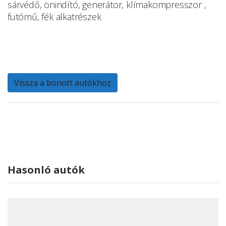
sárvédő, önindító, generátor, klímakompresszor ,
futómű, fék alkatrészek
Vissza a bonott autókhoz
Hasonló autók