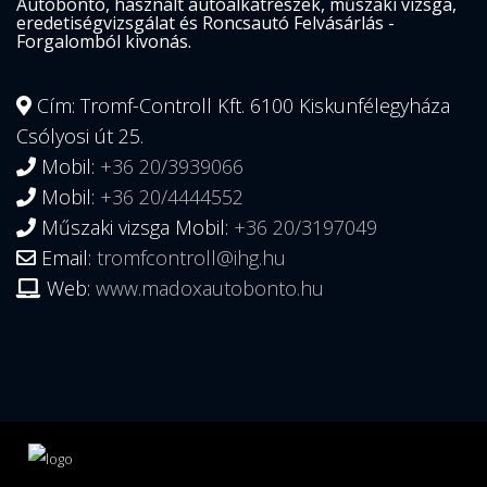
Autóbontó, használt autóalkatrészek, műszaki vizsga,
eredetiségvizsgálat és Roncsautó Felvásárlás -
Forgalomból kivonás.
Cím: Tromf-Controll Kft. 6100 Kiskunfélegyháza
Csólyosi út 25.
Mobil:
+36 20/3939066
Mobil:
+36 20/4444552
Műszaki vizsga Mobil:
+36 20/3197049
Email:
tromfcontroll@ihg.hu
Web:
www.madoxautobonto.hu