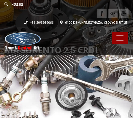
+36 20/3939066
6100 KISKUNFÉLEGYHÁZA, CSOLYOSI ÚT 25.
KIA SORENTO 2.5 CRDI