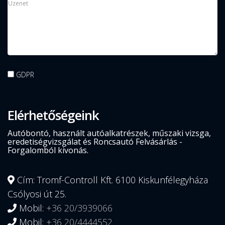
GDPR
Elérhetőségeink
Autóbontó, használt autóalkatrészek, műszaki vizsga,
eredetiségvizsgálat és Roncsautó Felvásárlás -
Forgalomból kivonás.
Cím: Tromf-Controll Kft. 6100 Kiskunfélegyháza
Csólyosi út 25.
Mobil:
+36 20/3939066
Mobil:
+36 20/4444552