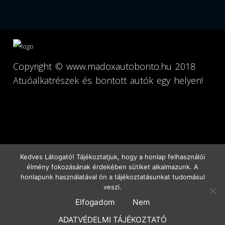
Copyright ©
www.madoxautobonto.hu
2018
Atuóalkatrészek és bontott autók egy helyen!
Kedves Látogató! Tájékoztatjuk, hogy a honlap felhasználói
élmény fokozásának érdekében sütiket alkalmazunk. A
honlapunk használatával ön a tájékoztatásunkat tudomásul
veszi.
Főoldal
Pages
Szolgáltatásaink
Elérhetőségek
Elfogadom
Nem
Location
ADATVÉDELMI TÁJÉKOZTATÓ