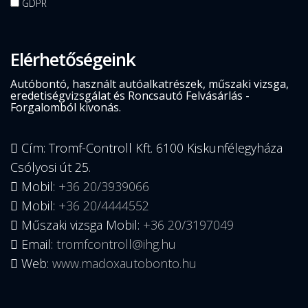
GDPR
Elérhetőségeink
Autóbontó, használt autóalkatrészek, műszaki vizsga,
eredetiségvizsgálat és Roncsautó Felvásárlás -
Forgalomból kivonás.
Cím: Tromf-Controll Kft. 6100 Kiskunfélegyháza
Csólyosi út 25.
Mobil:
+36 20/3939066
Mobil:
+36 20/4444552
Műszaki vizsga Mobil:
+36 20/3197049
Email:
tromfcontroll@ihg.hu
Web:
www.madoxautobonto.hu