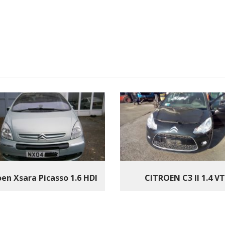
oen Xsara Picasso 1.6 HDI
CITROEN C3 II 1.4 VT