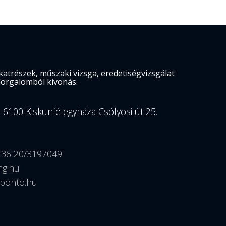
atrészek, műszaki vizsga, eredetiségvizsgálat
Forgalomból kivonás.
. 6100 Kiskunfélegyháza Csólyosi út 25.
+36 20/3197049
hg.hu
bonto.hu