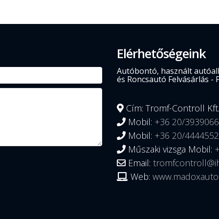
Elérhetőségeink
Autóbontó, használt autóalk
és Roncsautó Felvásárlás - 
Cím: Tromf-Controll Kft
Mobil:
+36 20/3939066
Mobil:
+36 20/4444552
Műszaki vizsga Mobil:
Email:
tromfcontroll@i
Web:
www.madoxauto