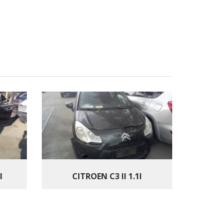
I
CITROEN C3 II 1.1I