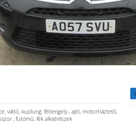
, váltó, kuplung, féltengely , ajtó, motorháztető,
szor , futómű, fék alkatrészek