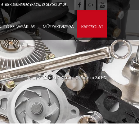
6100 KISKUNFÉLEGYHÁZA, CSOLYOSI ÚT 25.
UTÓ FELVÁSÁRLÁS
MŰSZAKI VIZSGA
KAPCSOLAT
Home
Citröen
Citroen C4 Picasso 2.0 HDI