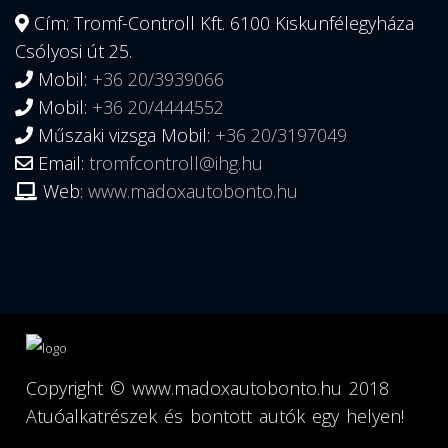
Cím: Tromf-Controll Kft. 6100 Kiskunfélegyháza
Csólyosi út 25.
Mobil:
+36 20/3939066
Mobil:
+36 20/4444552
Műszaki vizsga Mobil:
+36 20/3197049
Email:
tromfcontroll@ihg.hu
Web:
www.madoxautobonto.hu
Copyright ©
www.madoxautobonto.hu
2018
Atuóalkatrészek és bontott autók egy helyen!