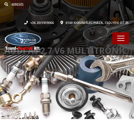
+36 20/3939066
6100 KISKUNFÉLEGYHÁZA, CSOLYOSI ÚT 25.
AUDI A6 2.7 V6 MULTITRONIC