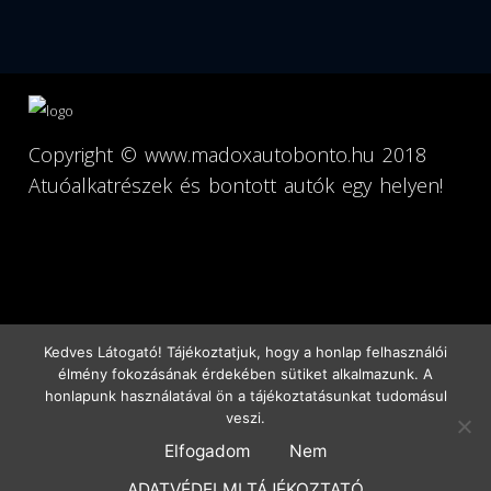
Copyright ©
www.madoxautobonto.hu
2018
Atuóalkatrészek és bontott autók egy helyen!
Kedves Látogató! Tájékoztatjuk, hogy a honlap felhasználói
élmény fokozásának érdekében sütiket alkalmazunk. A
honlapunk használatával ön a tájékoztatásunkat tudomásul
veszi.
Főoldal
Pages
Szolgáltatásaink
Elérhetőségek
Elfogadom
Nem
Location
ADATVÉDELMI TÁJÉKOZTATÓ