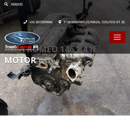
+36 20/3939066
6100 KISKUNFÉLEGYHÁZA, CSOLYOSI ÚT 25.
ALFA ROMEO 146 1.4 IE
MOTOR
AR33503