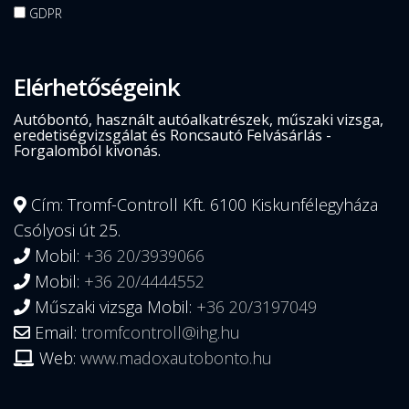
GDPR
Elérhetőségeink
Autóbontó, használt autóalkatrészek, műszaki vizsga,
eredetiségvizsgálat és Roncsautó Felvásárlás -
Forgalomból kivonás.
Cím: Tromf-Controll Kft. 6100 Kiskunfélegyháza
Csólyosi út 25.
Mobil:
+36 20/3939066
Mobil:
+36 20/4444552
Műszaki vizsga Mobil:
+36 20/3197049
Email:
tromfcontroll@ihg.hu
Web:
www.madoxautobonto.hu